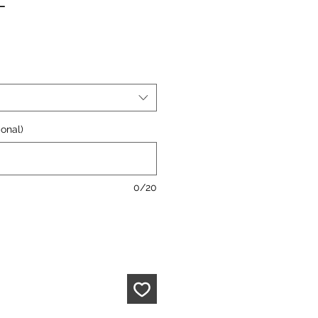
L
ional)
0/20