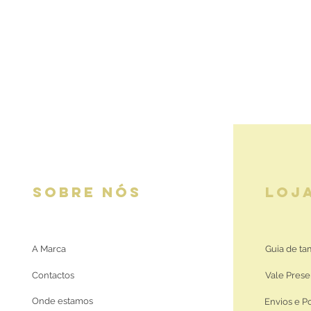
SOBRE NÓS
LOJ
A Marca
Guia de t
Contactos
Vale Prese
Onde estamos
Envios e P