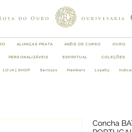
Rota do Ouro
ourivesaria
URO
ALIANÇAS PRATA
ANÉIS DE CURSO
OURO
PERSONALIZÁVEIS
ESPIRITUAL
COLEÇÕES
LOJA | SHOP
Serviços
Members
Loyalty
Indic
Concha BA