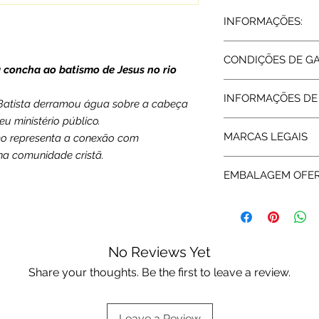
INFORMAÇÕES:
Prata 925
CONDIÇÕES DE G
Dimensões: 9 x 9 c
a concha ao batismo de Jesus no rio
Peso: 17 grs
Todos os artigos ve
INFORMAÇÕES DE
abrangidos pela Gara
atista derramou água sobre a cabeça
assegurada pelas re
eu ministério público.
Expedição: até 7 dia
da garantia a Rota 
MARCAS LEGAIS
smo representa a conexão com
assistência técnica.
na comunidade cristã.
As peças em Prata 
EMBALAGEM OFE
pela Rota do Ouro 
fabricante e certifi
Os artigos de decor
Portuguesa.
caixa original da m
No Reviews Yet
Share your thoughts. Be the first to leave a review.
Leave a Review