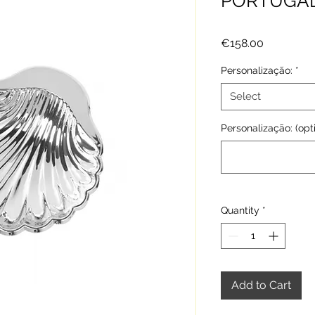
PORTUGA
Price
€158.00
Personalização:
*
Select
Personalização: (opt
Quantity
*
Add to Cart