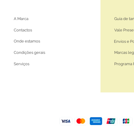
A Marca
Guia de t
Contactos
Vale Prese
Onde estamos
Envios e P
Condições gerais
Marcas leg
Serviços
Programa 