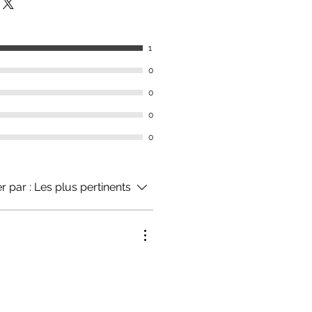
ha o 14.
contacte-nos.
1
0
0
0
0
er par :
Les plus pertinents