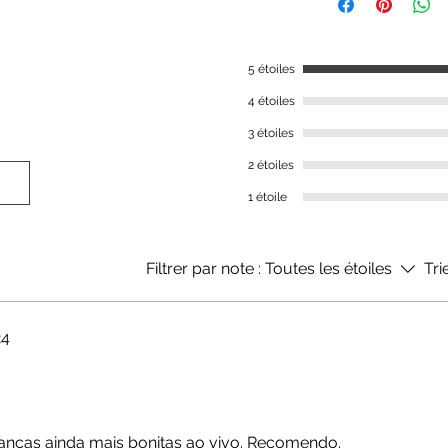
Ex: Para nº 15, escol
Em caso de dúvida, 
Guia de tamanhos
5 étoiles
4 étoiles
3 étoiles
2 étoiles
1 étoile
Filtrer par note :
Toutes les étoiles
Tri
24
lianças ainda mais bonitas ao vivo. Recomendo.