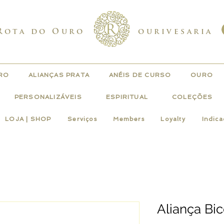
Rota do Ouro
ourivesaria
URO
ALIANÇAS PRATA
ANÉIS DE CURSO
OURO
PERSONALIZÁVEIS
ESPIRITUAL
COLEÇÕES
LOJA | SHOP
Serviços
Members
Loyalty
Indic
Aliança Bi