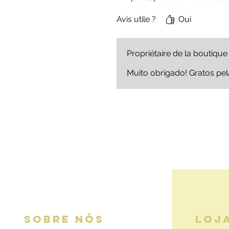
Avis utile ?
Oui
Propriétaire de la boutique
Muito obrigado! Gratos pel
SOBRE NÓS
LOJ