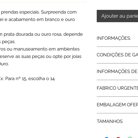
 prendas especiais. Surpreenda com
Ajouter au pani
lei e acabamento em branco e ouro
m prata dourada ou ouro rosa, depende
INFORMAÇÕES:
s peças.
duros ou manuseamento em ambientes
Aliança em prata de 
CONDIÇÕES DE G
eserve as suas peças ou opte por joias
Acabamento ródio |
Largura 4,5 mm
Ouro.
Todos os artigos ve
Peso medio: 3,8 grs
INFORMAÇÕES DE
abrangidos pela Gara
: Para nº 15, escolha o 14.
assegurada pelas re
Tempo de fabrico: at
da garantia a Rota 
FABRICO URGENT
assistência técnica.
As alianças Bicolore
EMBALAGEM OFE
caracterírticas de 
estipulado não send
As alianças BODAS s
de 3 dias.
TAMANHOS
Escolha a sua opçã
Qualquer duvida en
Embalagens oferta
serviços.
Disponível em númer