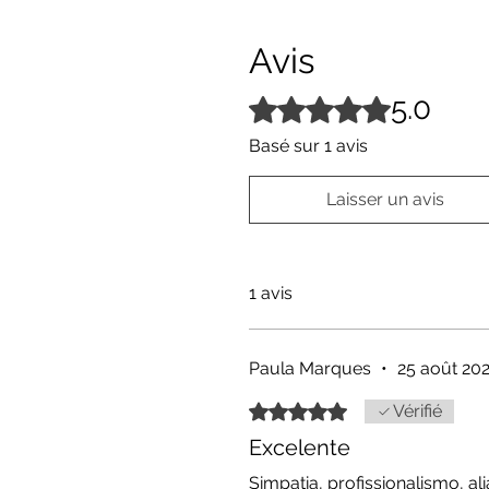
Avis
5.0
Noté 5 sur 5.
Basé sur 1 avis
Laisser un avis
1 avis
Paula Marques
•
25 août 20
Noté 5 sur 5.
Vérifié
Excelente
Simpatia, profissionalismo, a