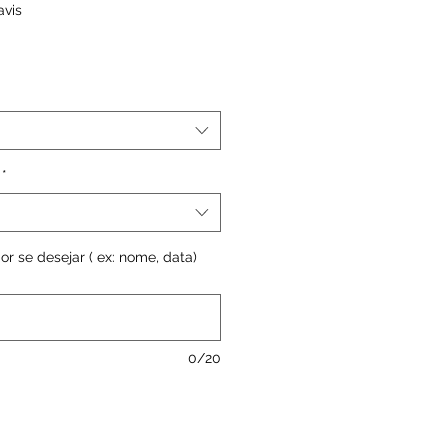
sur cinq étoiles selon 1 avis
avis
*
or se desejar ( ex: nome, data)
0/20