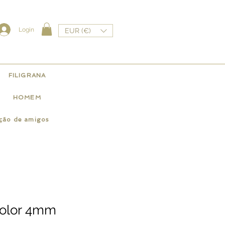
Login
EUR (€)
FILIGRANA
HOMEM
ação de amigos
color 4mm