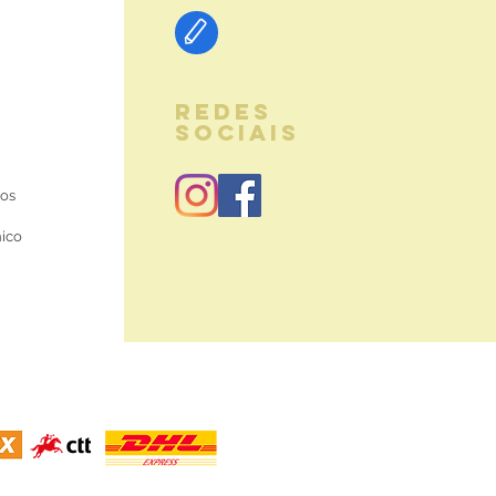
REDES
SOCIAIS
ios
nico