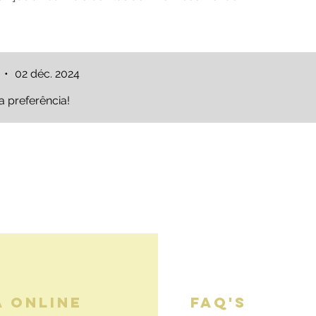
•
02 déc. 2024
a preferência!
A ONLINE
FAQ'S