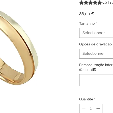
La note est de 5.0 
5.0 | 1 
Prix
86,00 €
Tamanho
*
Sélectionner
Opões de gravação:
Sélectionner
Personalização interi
(facultatif)
Quantité
*