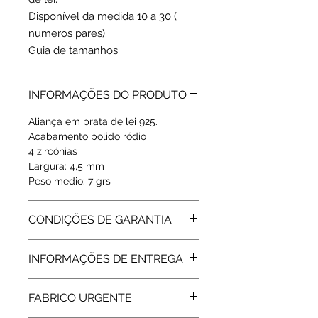
Disponível da medida 10 a 30 (
numeros pares).
Guia de tamanhos
INFORMAÇÕES DO PRODUTO
Aliança em prata de lei 925.
Acabamento polido ródio
4 zircónias
Largura: 4,5 mm
Peso medio: 7 grs
CONDIÇÕES DE GARANTIA
Todos os artigos vendidos pela Rota
INFORMAÇÕES DE ENTREGA
do Ouro estão abrangidos pela
Garantia de Fabricante, de 2 Anos,
Expedição: até 7 dias úteis.
assegurada pelas respetivas
FABRICO URGENTE
marcas. Após a extinção da garantia