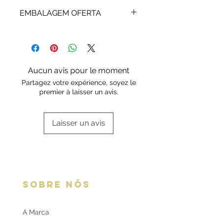
a Rota do Ouro presta igualmente
3 dias úteis + Envio expresso :
assistência técnica.
EMBALAGEM OFERTA
€15,00
Disponível no Checkout
As alianças NOMES são enviadas
Nota: Serviço exclusivo para
em caixa da marca ou standard.
Portugal e Espanha
Escolha a sua opção de
embalagem aqui:
Embalagens
Aucun avis pour le moment
oferta
Partagez votre expérience, soyez le
premier à laisser un avis.
Laisser un avis
SOBRE NÓS
A Marca