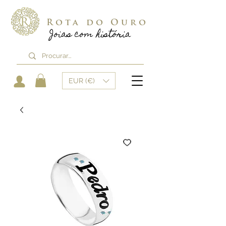
Rota do Ouro
Joias com história
EUR (€)