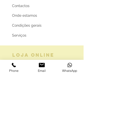
Contactos
Onde estamos
Condições gerais
Serviços
LOJA ONLINE
Guia de tamanhos
Phone
Email
WhatsApp
Vale Presente
Envios e Portes
Marcas legais
Programa Fidelidade