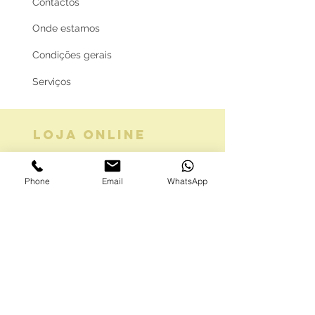
Contactos
Onde estamos
Condições gerais
Serviços
LOJA ONLINE
Guia de tamanhos
Phone
Email
WhatsApp
Vale Presente
Envios e Portes
Marcas legais
Programa Fidelidade