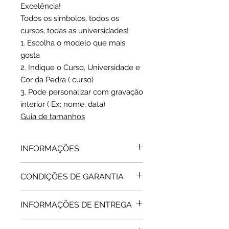
Excelência!
Todos os símbolos, todos os
cursos, todas as universidades!
1. Escolha o modelo que mais
gosta
2. Indique o Curso, Universidade e
Cor da Pedra ( curso)
3. Pode personalizar com gravação
interior ( Ex: nome, data)
Guia de tamanhos
INFORMAÇÕES:
Prata de lei 925 | Zircónia(s)
CONDIÇÕES DE GARANTIA
Largura: 1,1 cm
Peso médio (tam: 15): 4,1 grs
Todos os artigos vendidos pela Rota
INFORMAÇÕES DE ENTREGA
do Ouro estão abrangidos pela
Garantia de Fabricante, de 2 Anos,
Tempo de fabrico: 18 dias úteis
assegurada pelas respetivas