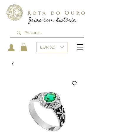
Rota do Ouro
Joias com história
EUR (€)