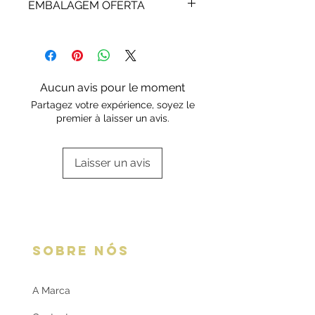
EMBALAGEM OFERTA
marcas. Após a extinção da garantia
a Rota do Ouro presta igualmente
Os anéis de curso são enviados em
assistência técnica.
caixa Deluxe Rota do Ouro.
Escolha a sua opção de
embalagem aqui:
Embalagens
Aucun avis pour le moment
oferta
Partagez votre expérience, soyez le
premier à laisser un avis.
Laisser un avis
SOBRE NÓS
A Marca