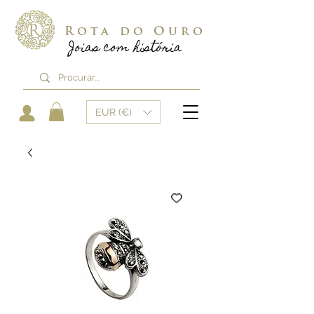
Rota do Ouro
Joias com história
EUR (€)