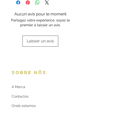
Contrastaria Nacional Portuguesa.
Escolha a sua opção de
embalagem aqui:
Embalagens
Aucun avis pour le moment
oferta
Partagez votre expérience, soyez le
premier à laisser un avis.
Laisser un avis
SOBRE NÓS
A Marca
Contactos
Onde estamos