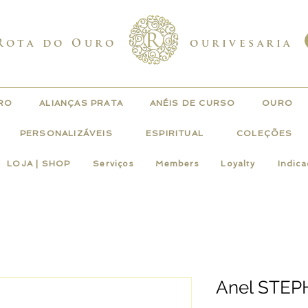
Rota do Ouro
ourivesaria
URO
ALIANÇAS PRATA
ANÉIS DE CURSO
OURO
PERSONALIZÁVEIS
ESPIRITUAL
COLEÇÕES
LOJA | SHOP
Serviços
Members
Loyalty
Indic
Anel STEPH