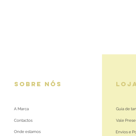
SOBRE NÓS
LOJ
A Marca
Guia de t
Contactos
Vale Prese
Onde estamos
Envios e P