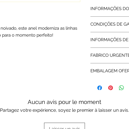
INFORMAÇÕES DO
Prata de lei 925
CONDIÇÕES DE G
Ródio | Dourado
 noivado, este anel moderniza as linhas
DImensões: 0.7 x 2.
o para o momento perfeito!
Todos os artigos ve
48 Zircónias | 1 Opala
INFORMAÇÕES DE
abrangidos pela Gara
Peso: 2.7 Grs
assegurada pelas re
Expedição: até 8 dias
da garantia a Rota 
FABRICO URGENT
assistência técnica.
3 dias úteis + Envio 
EMBALAGEM OFE
Disponível no Chec
Nota: Serviço exclu
Os aneis noivado sã
Escolha a sua opçã
Embalagens oferta
Aucun avis pour le moment
Partagez votre expérience, soyez le premier à laisser un avis.
Laisser un avis