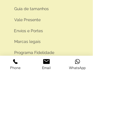
Guia de tamanhos
Vale Presente
Envios e Portes
Marcas legais
Programa Fidelidade
Phone
Email
WhatsApp
FAQ'S
Como comprar
Informações gerais
Política de privacidade
Resolução alternativa de litígios