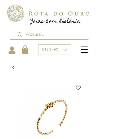
Rota do Ouro
Joias com história
EUR (€)