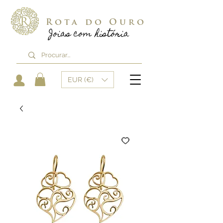
Rota do Ouro
Joias com história
EUR (€)