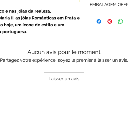
EMBALAGEM OFE
pela Rota do Ouro 
o e nas jóias da realeza,
fabricante e certifi
Os artigos P&O são
ia II, as jóias Românticas em Prata e
Portuguesa.
ou da marca.
o hoje, um ícone de estilo e um
Escolha a sua opçã
a portuguesa.
Embalagens oferta
Aucun avis pour le moment
Partagez votre expérience, soyez le premier à laisser un avis.
Laisser un avis