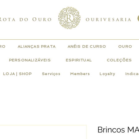
Rota do Ouro
ourivesaria
URO
ALIANÇAS PRATA
ANÉIS DE CURSO
OURO
PERSONALIZÁVEIS
ESPIRITUAL
COLEÇÕES
LOJA | SHOP
Serviços
Members
Loyalty
Indic
Brincos MA