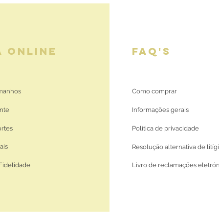
A ONLINE
FAQ'S
amanhos
Como comprar
nte
Informações gerais
ortes
Política de privacidade
ais
Resolução alternativa de litíg
Fidelidade
Livro de reclamações eletró