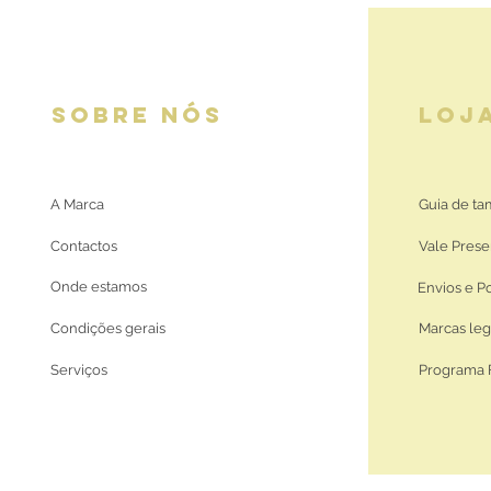
SOBRE NÓS
LOJ
A Marca
Guia de t
Contactos
Vale Prese
Onde estamos
Envios e P
Condições gerais
Marcas leg
Serviços
Programa 