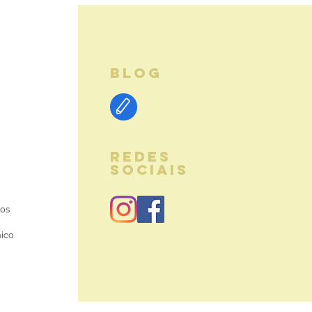
BLOG
REDES
SOCIAIS
ios
nico