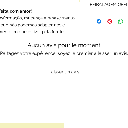
EMBALAGEM OFE
Rota do Ouro são d
 feita com amor!
fabricante e certifi
Os artigos P&O são
ransformação, mudança e renascimento.
Portuguesa.
ou da marca.
 que nós podemos adaptar-nos e
Escolha a sua opçã
ente do que estiver pela frente.
Embalagens oferta
Aucun avis pour le moment
Partagez votre expérience, soyez le premier à laisser un avis.
Laisser un avis