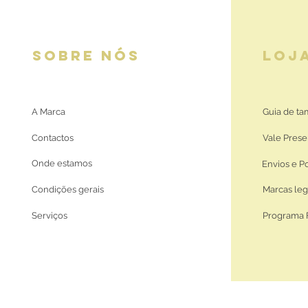
SOBRE NÓS
LOJ
A Marca
Guia de t
Contactos
Vale Prese
Onde estamos
Envios e P
Condições gerais
Marcas leg
Serviços
Programa 