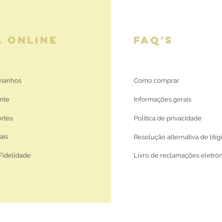
A ONLINE
FAQ'S
amanhos
Como comprar
nte
Informações gerais
ortes
Política de privacidade
ais
Resolução alternativa de litíg
Fidelidade
Livro de reclamações eletró