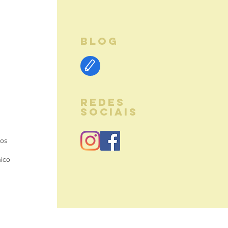
BLOG
REDES
SOCIAIS
ios
nico