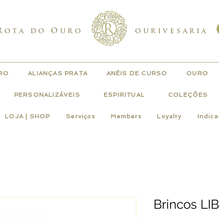
Rota do Ouro
ourivesaria
URO
ALIANÇAS PRATA
ANÉIS DE CURSO
OURO
PERSONALIZÁVEIS
ESPIRITUAL
COLEÇÕES
LOJA | SHOP
Serviços
Members
Loyalty
Indic
Brincos L