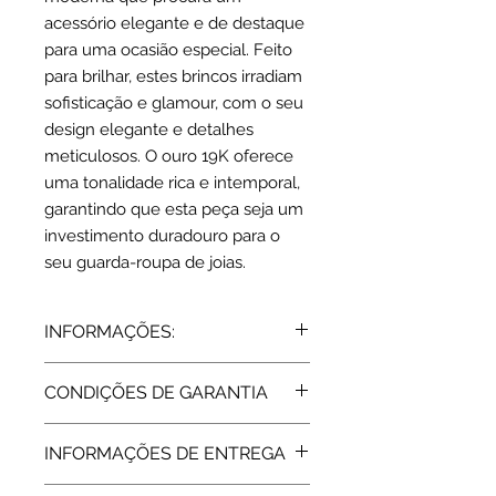
acessório elegante e de destaque
para uma ocasião especial. Feito
para brilhar, estes brincos irradiam
sofisticação e glamour, com o seu
design elegante e detalhes
meticulosos. O ouro 19K oferece
uma tonalidade rica e intemporal,
garantindo que esta peça seja um
investimento duradouro para o
seu guarda-roupa de joias.
INFORMAÇÕES:
Ouro 19,2 K | amarelo
CONDIÇÕES DE GARANTIA
Dimensões: 0.4 x 0.7 cm
Características: 4 Zircónias azul +
Todos os artigos vendidos pela Rota
branco
INFORMAÇÕES DE ENTREGA
do Ouro estão abrangidos pela
Peso: 1.4 grs
Garantia de Fabricante, de 2 Anos,
Tempo de fabrico: 15 dias úteis