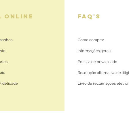
A ONLINE
FAQ'S
amanhos
Como comprar
nte
Informações gerais
ortes
Política de privacidade
ais
Resolução alternativa de litíg
Fidelidade
Livro de reclamações eletró