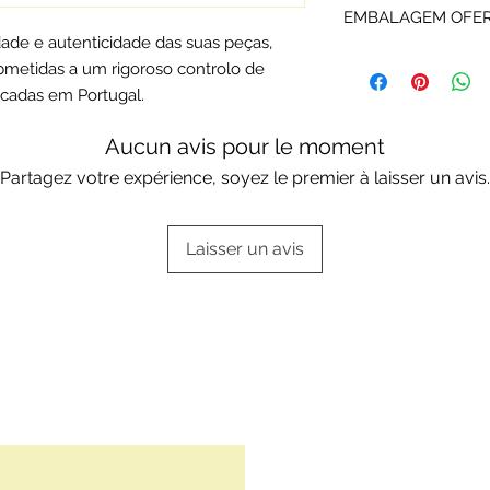
EMBALAGEM OFE
Ouro são devidamen
idade e autenticidade das suas peças,
certificadas pela Co
Os artigos em ouro
bmetidas a um rigoroso controlo de
Cada peça é enviada
Deluxe ou da marca
respetiva informaçã
icadas em Portugal.
Escolha a sua opçã
Embalagens oferta
Aucun avis pour le moment
Partagez votre expérience, soyez le premier à laisser un avis.
Laisser un avis