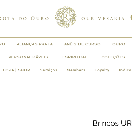
Rota do Ouro
ourivesaria
URO
ALIANÇAS PRATA
ANÉIS DE CURSO
OURO
PERSONALIZÁVEIS
ESPIRITUAL
COLEÇÕES
LOJA | SHOP
Serviços
Members
Loyalty
Indic
Brincos U