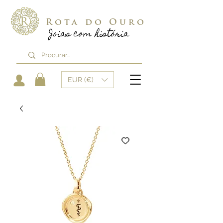
Rota do Ouro
Joias com história
EUR (€)