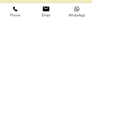
Envios e Portes
Phone
Email
WhatsApp
Marcas legais
Programa Fidelidade
FAQ'S
Como comprar
Informações gerais
Política de privacidade
Resolução alternativa de litígios
Livro de reclamações eletrónico