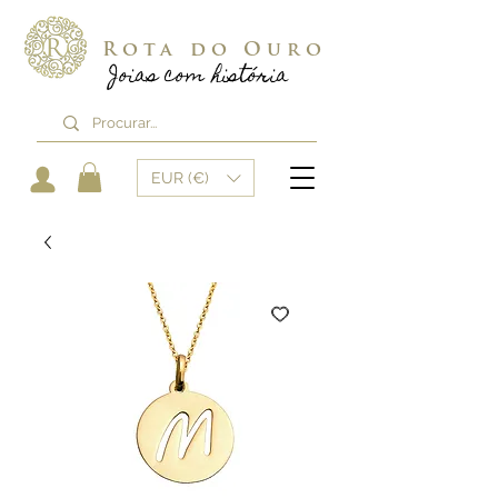
Rota do Ouro
Joias com história
EUR (€)