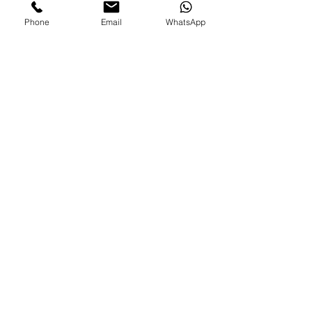
Envios e Portes
Phone
Email
WhatsApp
Marcas legais
Programa Fidelidade
FAQ'S
Como comprar
Informações gerais
Política de privacidade
Resolução alternativa de litígios
Livro de reclamações eletrónico