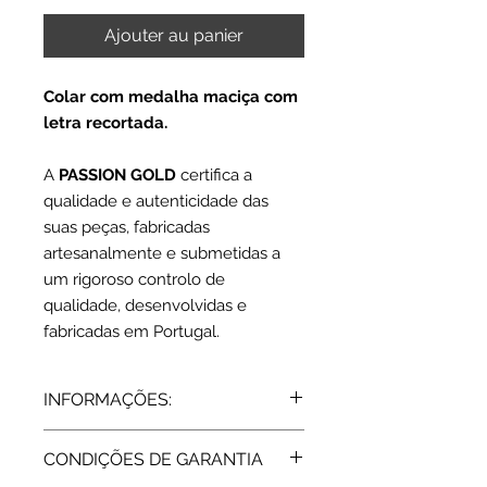
Ajouter au panier
Colar com medalha maciça com
letra recortada.
A
PASSION GOLD
certifica a
qualidade e autenticidade das
suas peças, fabricadas
artesanalmente e submetidas a
um rigoroso controlo de
qualidade, desenvolvidas e
fabricadas em Portugal.
INFORMAÇÕES:
Ouro 19, 2 Kts amarelo | Polido
CONDIÇÕES DE GARANTIA
Medalha: 1,5 cm
Colar: 45 cm