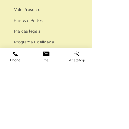
Vale Presente
Envios e Portes
Marcas legais
Programa Fidelidade
Phone
Email
WhatsApp
FAQ'S
Como comprar
Informações gerais
Política de privacidade
Resolução alternativa de litígios
Livro de reclamações eletrónico