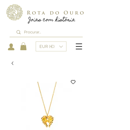
Rota do Ouro
Joias com história
EUR (€)