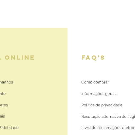
A ONLINE
FAQ'S
amanhos
Como comprar
nte
Informações gerais
ortes
Política de privacidade
ais
Resolução alternativa de litíg
Fidelidade
Livro de reclamações eletró