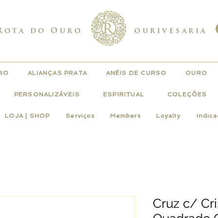
Rota do Ouro
ourivesaria
URO
ALIANÇAS PRATA
ANÉIS DE CURSO
OURO
PERSONALIZÁVEIS
ESPIRITUAL
COLEÇÕES
LOJA | SHOP
Serviços
Members
Loyalty
Indic
Cruz c/ Cr