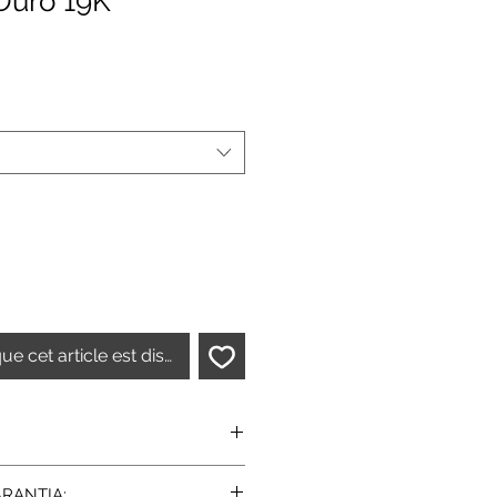
Ouro 19K
que cet article est disponible
ts
RANTIA: