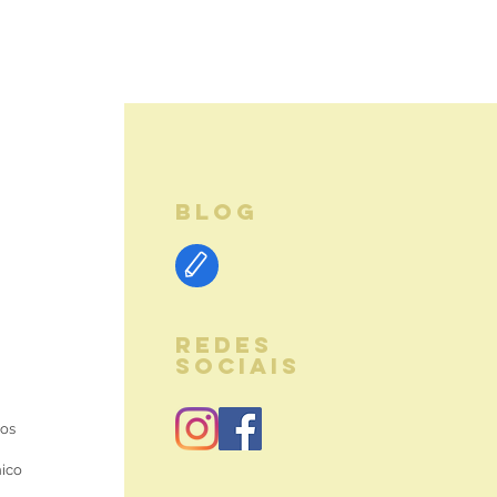
BLOG
REDES
SOCIAIS
ios
nico