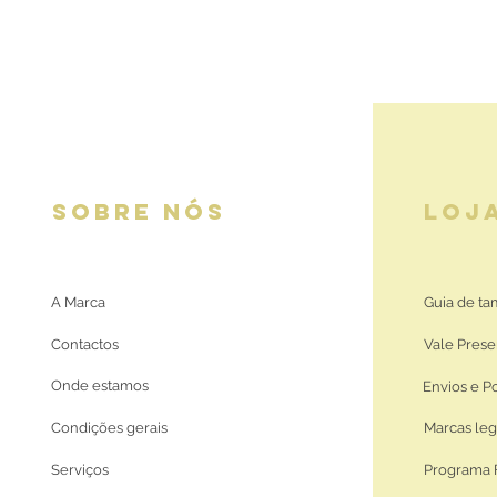
SOBRE NÓS
LOJ
A Marca
Guia de t
Contactos
Vale Prese
Onde estamos
Envios e P
Condições gerais
Marcas leg
Serviços
Programa 