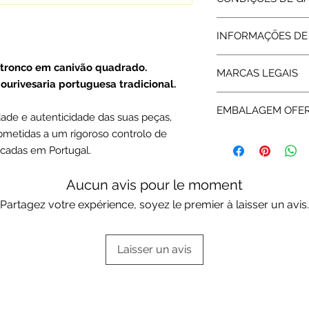
Dimensões:
25x15 mm | Peso méd
Todos os artigos ve
30x20 mm | Peso méd
INFORMAÇÕES DE
abrangidos pela Gara
assegurada pelas re
Expedição: até 8 dia
 tronco em canivão quadrado.
da garantia a Rota 
MARCAS LEGAIS
assistência técnica.
ourivesaria portuguesa tradicional.
As peças em Ouro c
EMBALAGEM OFE
Ouro são devidamen
idade e autenticidade das suas peças,
certificadas pela Co
bmetidas a um rigoroso controlo de
Os artigos em ouro
Cada peça é enviada
icadas em Portugal.
Deluxe ou da marca
respetiva informaçã
Escolha a sua opçã
Embalagens oferta
Aucun avis pour le moment
Partagez votre expérience, soyez le premier à laisser un avis.
Laisser un avis