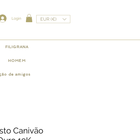
Login
EUR (€)
FILIGRANA
HOMEM
ação de amigos
isto Canivão