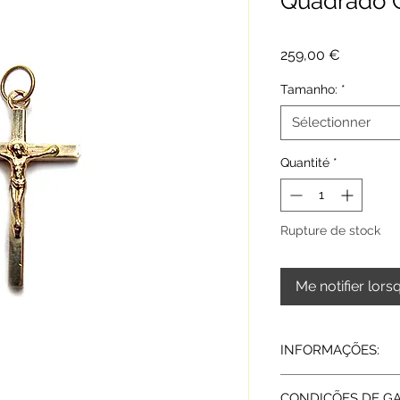
Quadrado 
Prix
259,00 €
Tamanho:
*
Sélectionner
Quantité
*
Rupture de stock
Me notifier lors
INFORMAÇÕES:
Ouro amarelo 19,2 k
CONDIÇÕES DE GA