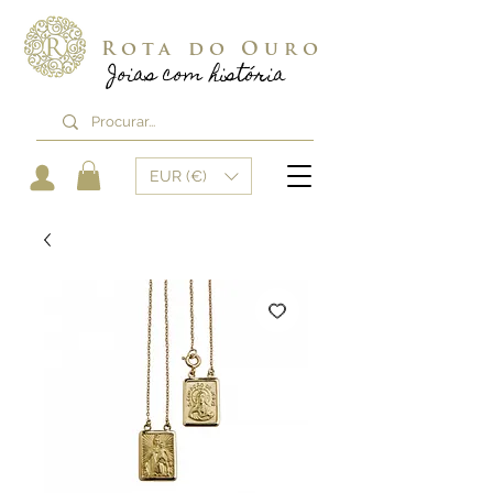
Rota do Ouro
Joias com história
EUR (€)