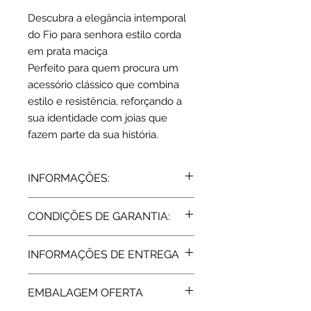
Descubra a elegância intemporal
do Fio para senhora estilo corda
em prata maciça
Perfeito para quem procura um
acessório clássico que combina
estilo e resistência, reforçando a
sua identidade com joias que
fazem parte da sua história.
INFORMAÇÕES:
Fio em prata 925
CONDIÇÕES DE GARANTIA:
Branco / Dourado
Espessura: 2.4 mm
Todos os artigos vendidos pela Rota
1. 45 cm / 8.3 gr
INFORMAÇÕES DE ENTREGA
do Ouro estão abrangidos pela
2. 50 cm / 9.20 gr
Garantia de Fabricante, de 2 Anos,
Expedição: até 7 dias úteis
assegurada pelas respetivas
EMBALAGEM OFERTA
marcas. Após a extinção da garantia