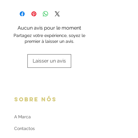
a Rota do Ouro presta igualmente
Os artigos em prata são enviados
assistência técnica.
em caixa standard ou da marca.
Escolha a sua opção de
embalagem aqui:
Embalagens
Aucun avis pour le moment
oferta
Partagez votre expérience, soyez le
premier à laisser un avis.
Laisser un avis
SOBRE NÓS
A Marca
Contactos