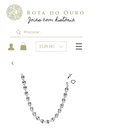
Rota do Ouro
Joias com história
EUR (€)