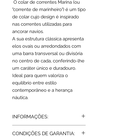
O colar de correntes Marina (ou
"corrente de marinheiro") é um tipo
de colar cujo design é inspirado
nas correntes utilizadas para
ancorar navios.
A sua estrutura clássica apresenta
elos ovais ou arredondados com
uma barra transversal ou divisória
no centro de cada, conferindo-lhe
um caráter único e duradouro.
Ideal para quem valoriza o
equilíbrio entre estilo
contemporâneo e a herança
náutica.
INFORMAÇÕES:
Prata de lei 925
CONDIÇÕES DE GARANTIA:
Dimensões: 10 x 8 mm