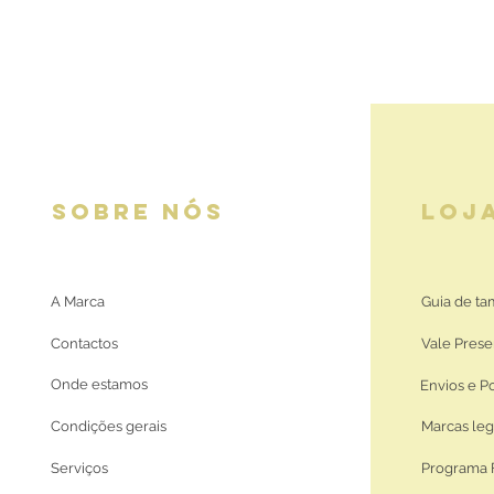
SOBRE NÓS
LOJ
A Marca
Guia de t
Contactos
Vale Prese
Onde estamos
Envios e P
Condições gerais
Marcas leg
Serviços
Programa 