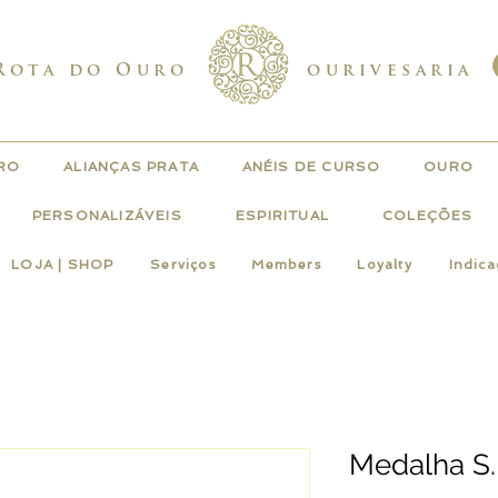
Rota do Ouro
ourivesaria
URO
ALIANÇAS PRATA
ANÉIS DE CURSO
OURO
PERSONALIZÁVEIS
ESPIRITUAL
COLEÇÕES
LOJA | SHOP
Serviços
Members
Loyalty
Indic
Medalha S