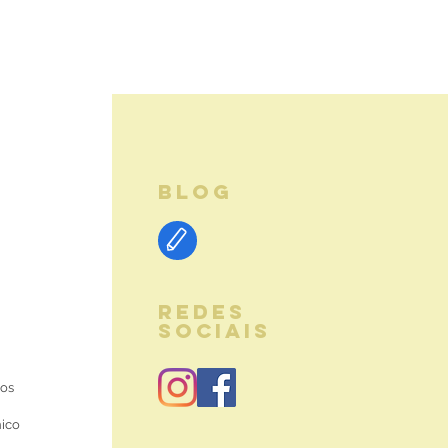
BLOG
REDES
SOCIAIS
ios
nico