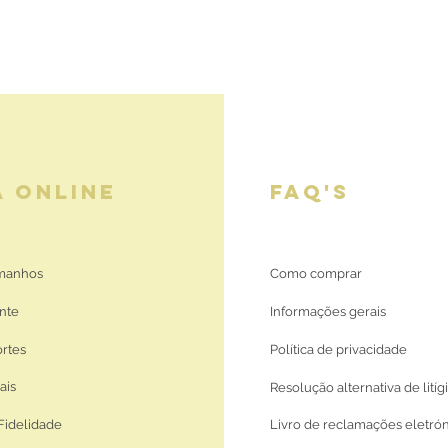
A ONLINE
FAQ'S
amanhos
Como comprar
nte
Informações gerais
ortes
Política de privacidade
ais
Resolução alternativa de litíg
Fidelidade
Livro de reclamações eletró