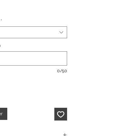
*
)
0/50
er