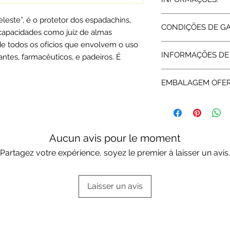
Prata 925 | branco
eleste”, é o protetor dos espadachins,
CONDIÇÕES DE G
Diâmetro: 2 cm
capacidades como juiz de almas
Peso médio: 3.3 grs.
e todos os ofícios que envolvem o uso
Todos os artigos ve
INFORMAÇÕES DE
tes, farmacêuticos, e padeiros. É
abrangidos pela Gara
assegurada pelas re
Expedição: 7 dias út
da garantia a Rota 
EMBALAGEM OFE
assistência técnica.
Os artigos em prata
standard ou da mar
Escolha a sua opç
aqui:
Embalagens of
Aucun avis pour le moment
Partagez votre expérience, soyez le premier à laisser un avis.
Laisser un avis