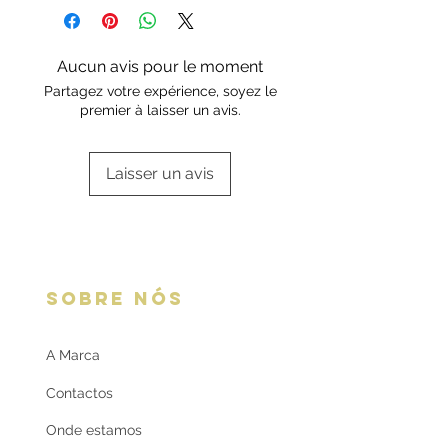
assistência técnica.
em caixa standard ou da marca.
Escolha a sua opção de
embalagem aqui:
Embalagens
Aucun avis pour le moment
oferta
Partagez votre expérience, soyez le
premier à laisser un avis.
Laisser un avis
SOBRE NÓS
A Marca
Contactos
Onde estamos