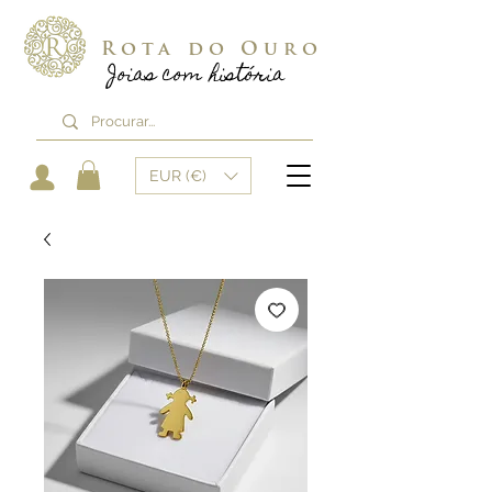
Rota do Ouro
Joias com história
EUR (€)