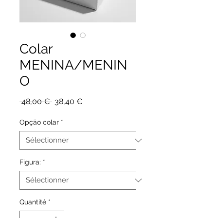
Colar
MENINA/MENIN
O
Prix
Prix
 48,00 € 
38,40 €
original
promotionnel
Opção colar
*
Figura:
*
Quantité
*