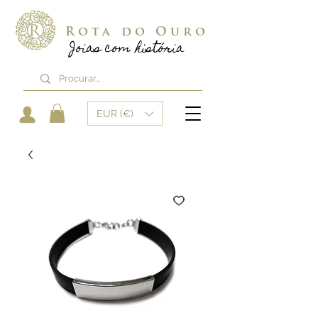
Rota do Ouro
Joias com história
EUR (€)