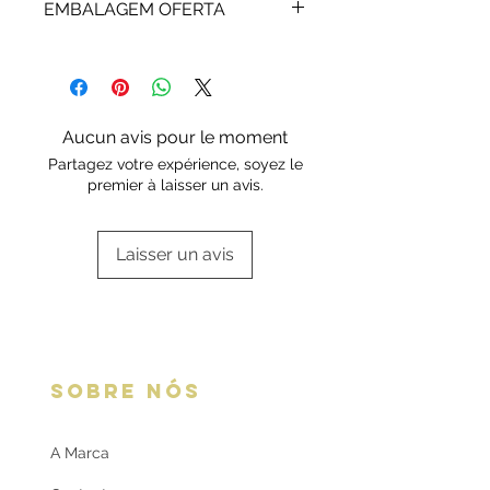
EMBALAGEM OFERTA
marcas. Após a extinção da garantia
a Rota do Ouro presta igualmente
Os artigos em prata são enviados
assistência técnica.
em bolsa/caixa standard ou da
marca.
Escolha a sua opção de
Aucun avis pour le moment
embalagem aqui:
Embalagens
Partagez votre expérience, soyez le
oferta
premier à laisser un avis.
Laisser un avis
SOBRE NÓS
A Marca