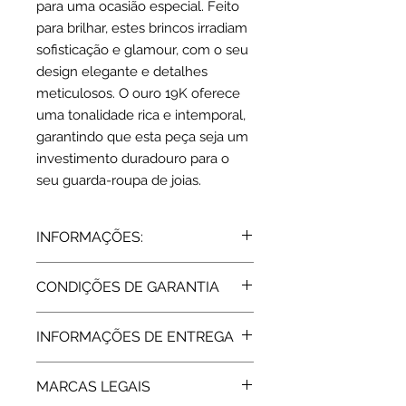
para uma ocasião especial. Feito
para brilhar, estes brincos irradiam
sofisticação e glamour, com o seu
design elegante e detalhes
meticulosos. O ouro 19K oferece
uma tonalidade rica e intemporal,
garantindo que esta peça seja um
investimento duradouro para o
seu guarda-roupa de joias.
INFORMAÇÕES:
Ouro 19,2 K | amarelo
CONDIÇÕES DE GARANTIA
Dimensões: C: 18 cm (0.3 x 0.8 cm )
Características: 2 Zircónias | branco+
Todos os artigos vendidos pela Rota
rosa
INFORMAÇÕES DE ENTREGA
do Ouro estão abrangidos pela
Peso: 1.5 grs
Garantia de Fabricante, de 2 Anos,
Tempo de fabrico: 15 dias úteis
assegurada pelas respetivas
MARCAS LEGAIS
marcas. Após a extinção da garantia