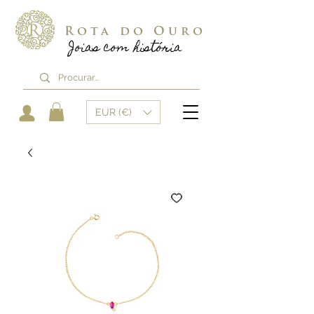
Rota do Ouro
Joias com história
EUR (€)