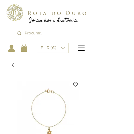
Rota do Ouro
Joias com história
EUR (€)