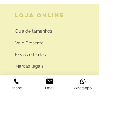
LOJA ONLINE
Guia de tamanhos
Vale Presente
Envios e Portes
Marcas legais
Programa Fidelidade
Phone
Email
WhatsApp
FAQ'S
Como comprar
Informações gerais