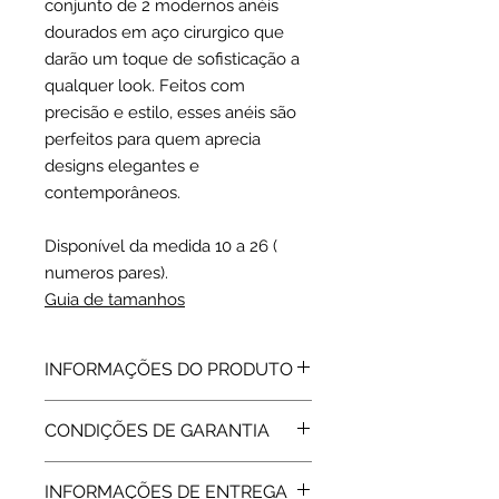
conjunto de 2 modernos anéis
dourados em aço cirurgico que
darão um toque de sofisticação a
qualquer look. Feitos com
precisão e estilo, esses anéis são
perfeitos para quem aprecia
designs elegantes e
contemporâneos.
Disponível da medida 10 a 26 (
numeros pares).
Guia de tamanhos
INFORMAÇÕES DO PRODUTO
Aço 316 L | Dourado
CONDIÇÕES DE GARANTIA
ELE: 3.5 mm
ELA: 2.4 mm
Todos os artigos vendidos pela Rota
INFORMAÇÕES DE ENTREGA
do Ouro estão abrangidos pela