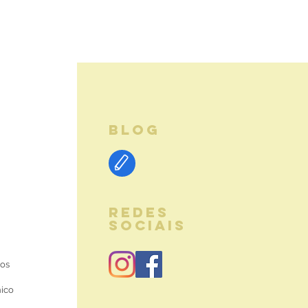
BLOG
REDES
SOCIAIS
ios
nico