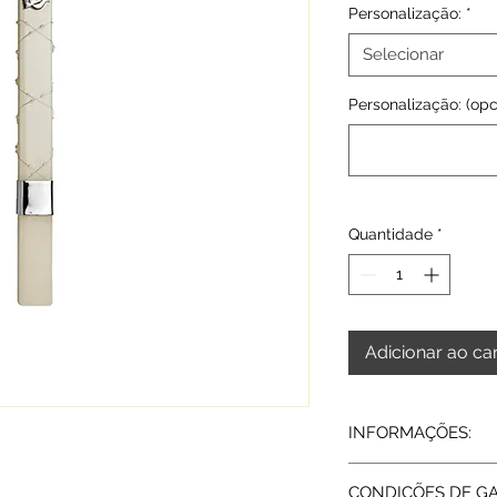
Personalização:
*
Selecionar
Personalização: (opc
Quantidade
*
Adicionar ao ca
INFORMAÇÕES:
Prata lei 925 | Pérol
CONDIÇÕES DE G