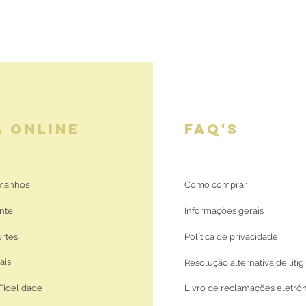
A ONLINE
FAQ'S
amanhos
Como comprar
nte
Informações gerais
ortes
Política de privacidade
ais
Resolução alternativa de litíg
Fidelidade
Livro de reclamações eletró