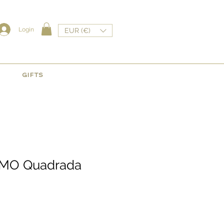
Login
EUR (€)
O
GIFTS
SMO Quadrada