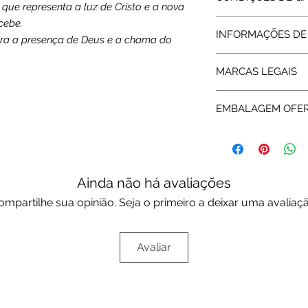
Dimensões: 31.5 x 3
que representa a luz de Cristo e a nova
Argola: 3 x 3.1 cm
ecebe.
Todos os artigos ve
INFORMAÇÕES DE
abrangidos pela Gara
ebra a presença de Deus e a chama do
assegurada pelas re
Expedição: até 7 dia
da garantia a Rota 
MARCAS LEGAIS
assistência técnica.
As peças em Prata 
EMBALAGEM OFE
pela Rota do Ouro 
fabricante e certifi
Os artigos de decor
Portuguesa.
caixa original da m
Ainda não há avaliações
ompartilhe sua opinião. Seja o primeiro a deixar uma avaliaçã
Avaliar