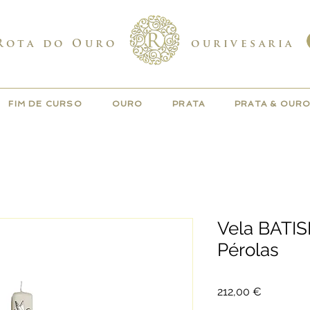
Rota do Ouro
ourivesaria
FIM DE CURSO
OURO
PRATA
PRATA & OUR
Vela BATI
Pérolas
Preço
212,00 €