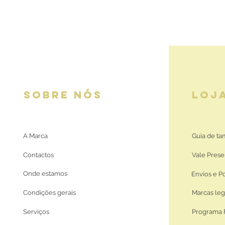
SOBRE NÓS
LOJ
A Marca
Guia de t
Contactos
Vale Prese
Onde estamos
Envios e P
Condições gerais
Marcas leg
Serviços
Programa 