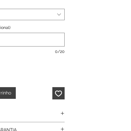
ional)
0/20
rrinho
as
ARANTIA