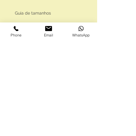
Guia de tamanhos
Vale Presente
Phone
Email
WhatsApp
Envios e Portes
Marcas legais
Programa Fidelidade
FAQ'S
Como comprar
Informações gerais
Política de privacidade
Resolução alternativa de litígios