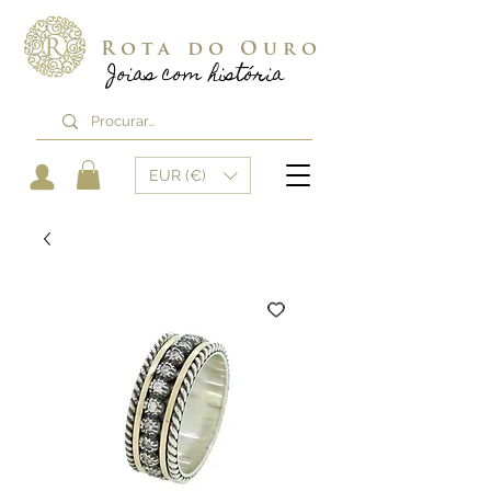
Rota do Ouro
Joias com história
EUR (€)