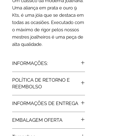
Um clássico da moderna joalharia.
Uma aliança em prata e ouro 9
Kts, é uma jóia que se destaca em
todas as ocasiões. Executado com
o máximo de rigor pelos nossos
mestres joalheiros é uma peça de
alta qualidade.
INFORMAÇÕES:
Prata e ouro 9 Kts
POLÍTICA DE RETORNO E
Zircónias
REEMBOLSO
8 mm
Prata 925: 6 grs | Ouro 375: 0,2 grs
Todos os artigos vendidos pela Rota
INFORMAÇÕES DE ENTREGA
do Ouro estão abrangidos pela
Garantia de Fabricante, de 2 Anos,
Expedição: 7 dias
assegurada pelas respetivas
EMBALAGEM OFERTA
marcas. Após a extinção da garantia
a Rota do Ouro presta igualmente
Os artigos P&O são enviados em