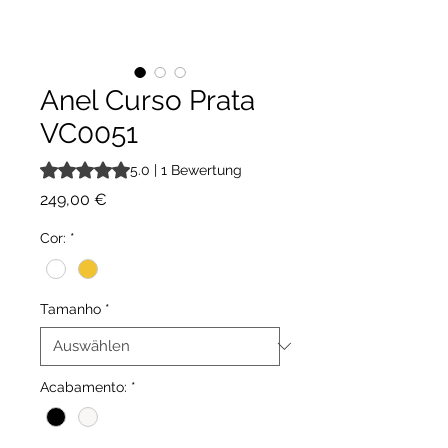
Anel Curso Prata
VC0051
Das Rating beträgt 5.0 von fünf Sternen, basierend auf 1
5.0 | 1 Bewertung
Preis
249,00 €
Cor:
*
Tamanho
*
Acabamento:
*