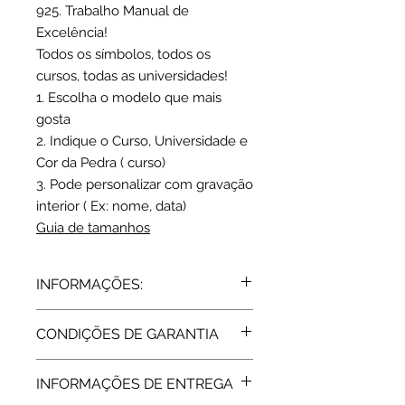
925. Trabalho Manual de
Excelência!
Todos os símbolos, todos os
cursos, todas as universidades!
1. Escolha o modelo que mais
gosta
2. Indique o Curso, Universidade e
Cor da Pedra ( curso)
3. Pode personalizar com gravação
interior ( Ex: nome, data)
Guia de tamanhos
INFORMAÇÕES:
Prata de lei 925 | Zircónia
CONDIÇÕES DE GARANTIA
Largura: 1 cm
Peso médio : 4,3 grs
Todos os artigos vendidos pela Rota
INFORMAÇÕES DE ENTREGA
do Ouro estão abrangidos pela