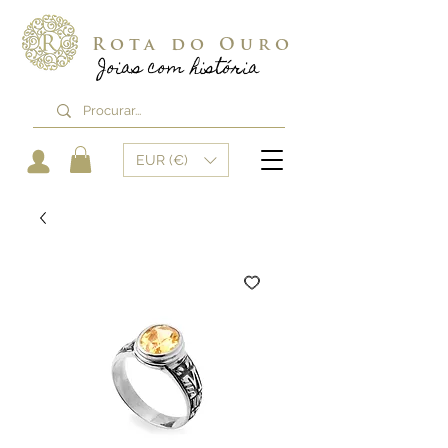
Rota do Ouro
Joias com história
EUR (€)