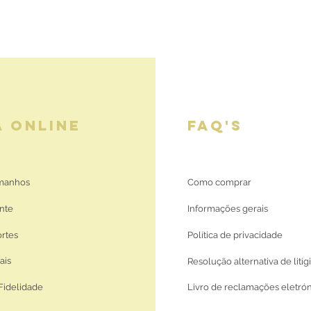
A ONLINE
FAQ'S
amanhos
Como comprar
nte
Informações gerais
ortes
Política de privacidade
ais
Resolução alternativa de litíg
Fidelidade
Livro de reclamações eletró