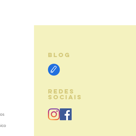
BLOG
REDES
SOCIAIS
ios
nico