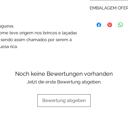
Expedição: até 7 dia
da garantia a Rota 
EMBALAGEM OFE
assistência técnica.
Os artigos em fili
standard ou da mar
uguesa.
Escolha a sua opçã
ome teve origem nos brincos e laçadas
Embalagens oferta
I, sendo assim chamados por serem à
esa rica.
Noch keine Bewertungen vorhanden
Jetzt die erste Bewertung abgeben.
Bewertung abgeben