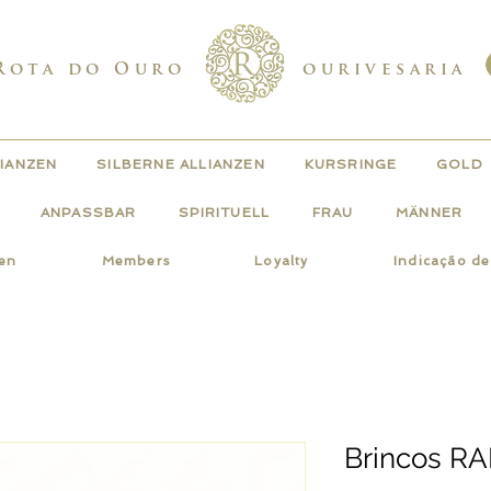
Rota do Ouro
ourivesaria
IANZEN
SILBERNE ALLIANZEN
KURSRINGE
GOLD
ANPASSBAR
SPIRITUELL
FRAU
MÄNNER
gen
Members
Loyalty
Indicação d
Brincos RA