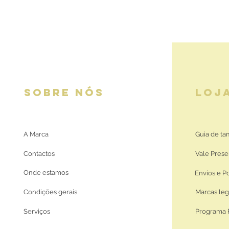
SOBRE NÓS
LOJ
A Marca
Guia de t
Contactos
Vale Prese
Onde estamos
Envios e P
Condições gerais
Marcas leg
Serviços
Programa 