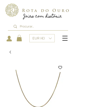
Rota do Ouro
Joias com história
EUR (€)