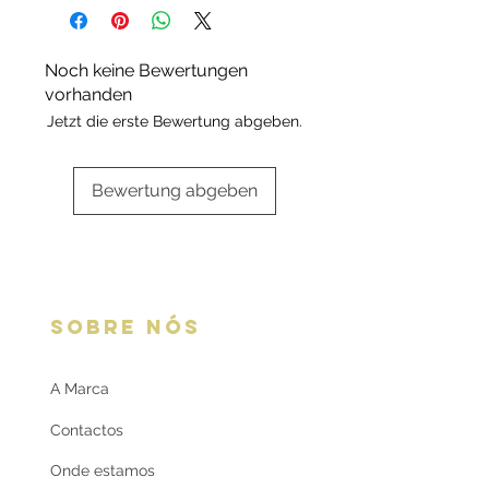
embalagem Deluxe ou da marca.
Nacional Portuguesa.
Escolha a sua opção de
Cada peça é enviada
embalagem aqui:
Embalagens
com certificado contendo a
Noch keine Bewertungen
oferta
respetiva informação.
vorhanden
Jetzt die erste Bewertung abgeben.
Bewertung abgeben
SOBRE NÓS
A Marca
Contactos
Onde estamos