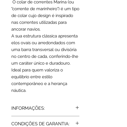
O colar de correntes Marina (ou
"corrente de marinheiro") é um tipo
de colar cujo design é inspirado
nas correntes utilizadas para
ancorar navios.
A sua estrutura clássica apresenta
elos ovais ou arredondados com
uma barra transversal ou divisória
no centro de cada, conferindo-lhe
um caráter único e duradouro.
Ideal para quem valoriza o
equilíbrio entre estilo
contemporâneo e a herança
náutica.
INFORMAÇÕES:
Prata de lei 925
CONDIÇÕES DE GARANTIA:
Dimensões: 10 x 8 mm