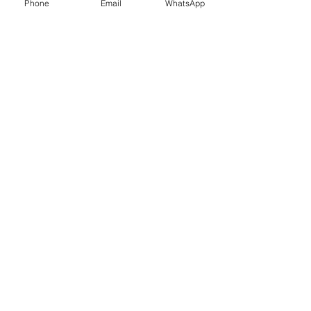
Marcas legais
Phone
Email
WhatsApp
Programa Fidelidade
FAQ'S
Como comprar
Informações gerais
Política de privacidade
Resolução alternativa de litígios
Livro de reclamações eletrónico
BLOG