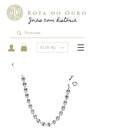
Rota do Ouro
Joias com história
EUR (€)