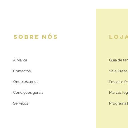
SOBRE NÓS
LOJ
A Marca
Guia de t
Contactos
Vale Prese
Onde estamos
Envios e P
Condições gerais
Marcas leg
Serviços
Programa 