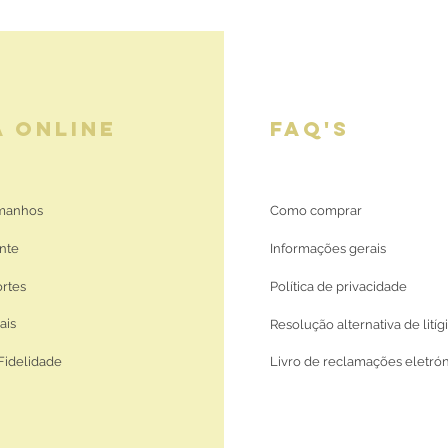
A ONLINE
FAQ'S
amanhos
Como comprar
nte
Informações gerais
ortes
Política de privacidade
ais
Resolução alternativa de litíg
Fidelidade
Livro de reclamações eletró