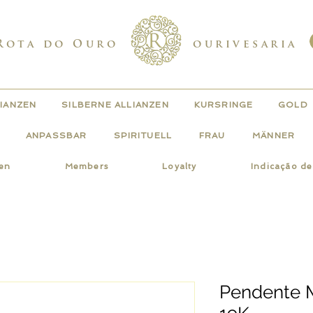
Rota do Ouro
ourivesaria
IANZEN
SILBERNE ALLIANZEN
KURSRINGE
GOLD
ANPASSBAR
SPIRITUELL
FRAU
MÄNNER
gen
Members
Loyalty
Indicação d
Pendente 