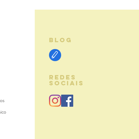
BLOG
REDES
SOCIAIS
ios
nico