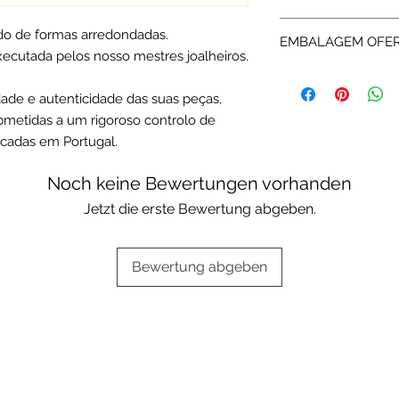
assistência técnica.
As peças em Ouro c
do de formas arredondadas.
EMBALAGEM OFE
Ouro são devidamen
xecutada pelos nosso mestres joalheiros.
certificadas pela Co
Os artigos em ouro
Cada peça é enviada
Deluxe ou da marca
idade e autenticidade das suas peças,
respetiva informaçã
Escolha a sua opçã
bmetidas a um rigoroso controlo de
Embalagens oferta
icadas em Portugal.
Noch keine Bewertungen vorhanden
Jetzt die erste Bewertung abgeben.
Bewertung abgeben