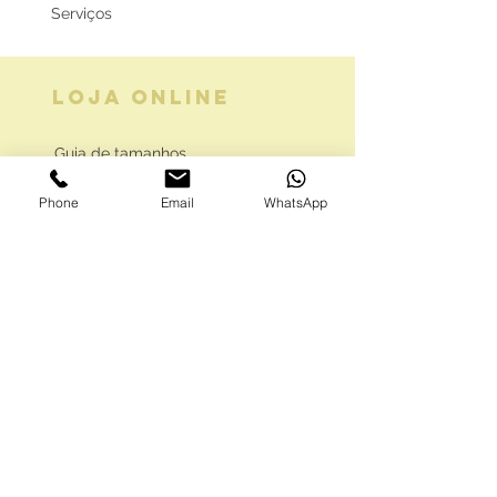
Serviços
LOJA ONLINE
Guia de tamanhos
Vale Presente
Phone
Email
WhatsApp
Envios e Portes
Marcas legais
Programa Fidelidade
FAQ'S
Como comprar