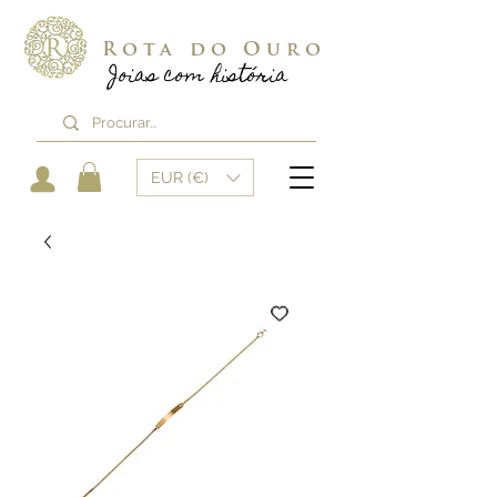
Rota do Ouro
Joias com história
EUR (€)