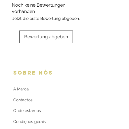
embalagem aqui:
Embalagens
com certificado contendo a
Noch keine Bewertungen
oferta
respetiva informação.
vorhanden
Jetzt die erste Bewertung abgeben.
Bewertung abgeben
SOBRE NÓS
A Marca
Contactos
Onde estamos
Condições gerais