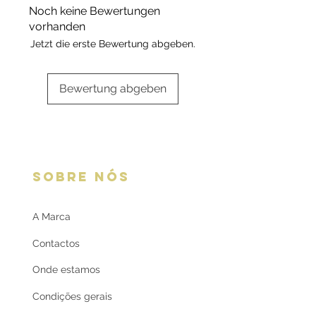
com certificado contendo a
Noch keine Bewertungen
oferta
respetiva informação.
vorhanden
Jetzt die erste Bewertung abgeben.
Bewertung abgeben
SOBRE NÓS
A Marca
Contactos
Onde estamos
Condições gerais