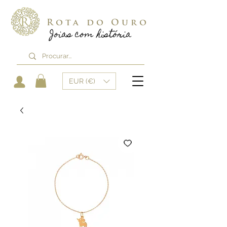
Rota do Ouro
Joias com história
EUR (€)