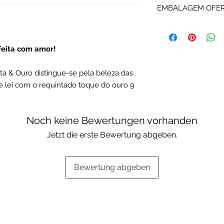
EMBALAGEM OFE
Rota do Ouro são d
fabricante e certifi
Os artigos P&O são
Portuguesa.
ou da marca.
Escolha a sua opçã
 feita com amor!
Embalagens oferta
a & Ouro distingue-se pela beleza das
e lei com o requintado toque do ouro 9
Noch keine Bewertungen vorhanden
Jetzt die erste Bewertung abgeben.
Bewertung abgeben