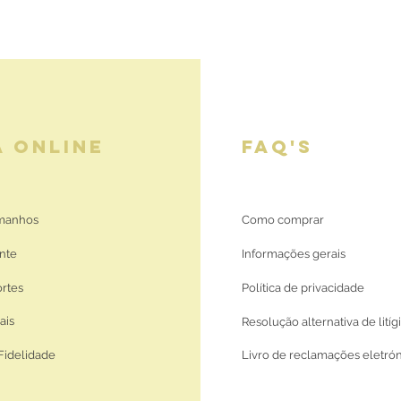
A ONLINE
FAQ'S
amanhos
Como comprar
nte
Informações gerais
ortes
Política de privacidade
ais
Resolução alternativa de litíg
Fidelidade
Livro de reclamações eletró