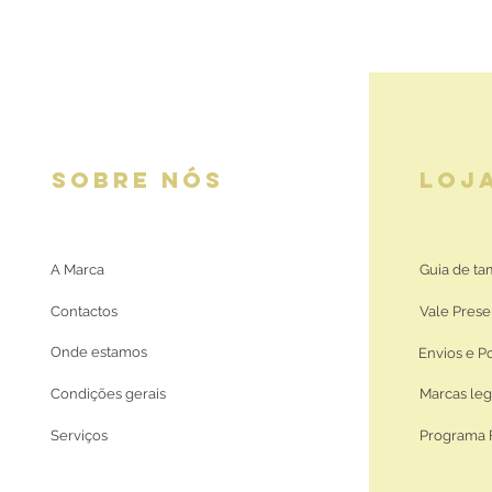
SOBRE NÓS
LOJ
A Marca
Guia de t
Contactos
Vale Prese
Onde estamos
Envios e P
Condições gerais
Marcas leg
Serviços
Programa 