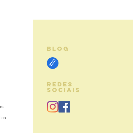
BLOG
REDES
SOCIAIS
ios
nico