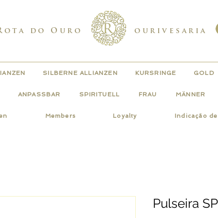
Rota do Ouro
ourivesaria
IANZEN
SILBERNE ALLIANZEN
KURSRINGE
GOLD
ANPASSBAR
SPIRITUELL
FRAU
MÄNNER
gen
Members
Loyalty
Indicação d
Pulseira S