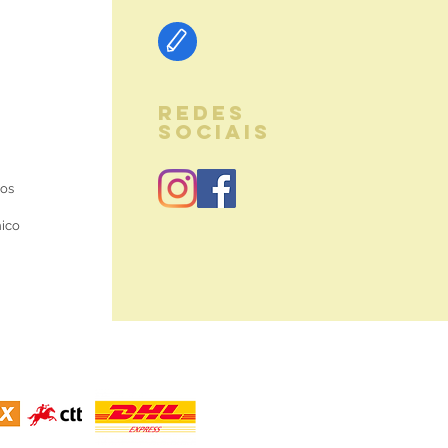
REDES
SOCIAIS
ios
nico