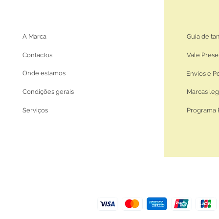
A Marca
Guia de t
Contactos
Vale Prese
Onde estamos
Envios e P
Condições gerais
Marcas leg
Serviços
Programa 