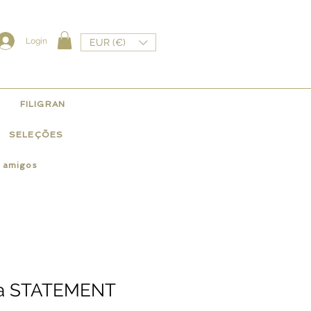
Login
EUR (€)
FILIGRAN
SELEÇÕES
e amigos
ça STATEMENT