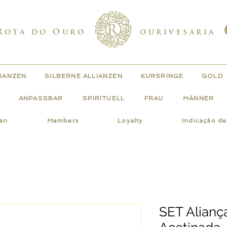
Rota do Ouro
ourivesaria
IANZEN
SILBERNE ALLIANZEN
KURSRINGE
GOLD
ANPASSBAR
SPIRITUELL
FRAU
MÄNNER
gen
Members
Loyalty
Indicação d
SET Alian