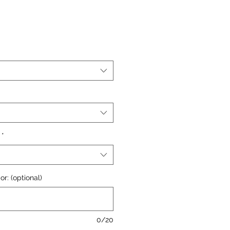
*
or: (optional)
0/20