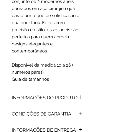
conjunto de 2 modernos anéis
dourados em aço cirurgico que
darão um toque de sofisticação a
qualquer look. Feitos com
precisão e estilo, esses anéis são
perfeitos para quem aprecia
designs elegantes e
contemporâneos.
Disponível da medida 10 a 26 (
numeros pares).
Guia de tamanhos
INFORMAÇÕES DO PRODUTO
Aço 316 L | Dourado
CONDIÇÕES DE GARANTIA
ELE: 3.5 mm
ELA: 2.4 mm
Todos os artigos vendidos pela Rota
INFORMAÇÕES DE ENTREGA
do Ouro estão abrangidos pela