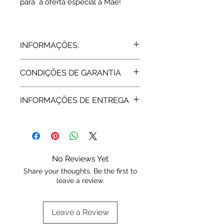
para a oferta especial à Mãe!
INFORMAÇÕES:
Prata 925 ródio
CONDIÇÕES DE GARANTIA
Medalha: 20 x 20 mm
Peso: 0.8 grs
Todos os artigos vendidos pela Rota
INFORMAÇÕES DE ENTREGA
do Ouro estão abrangidos pela
Garantia de Fabricante, de 2 Anos,
Expedição: 5 dias úteis
assegurada pelas respetivas
marcas. Após a extinção da garantia
a Rota do Ouro presta igualmente
assistência técnica.
No Reviews Yet
Share your thoughts. Be the first to
leave a review.
Leave a Review