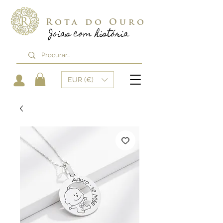
Rota do Ouro
Joias com história
EUR (€)