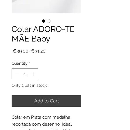
Colar ADORO-TE
MÃE Baby
Regular
Sale
 €39.00 
€31.20
Price
Price
Quantity
*
Only 1 left in stock
Add to Cart
Colar em Prata com medalha
recortada com desenho. Ideal