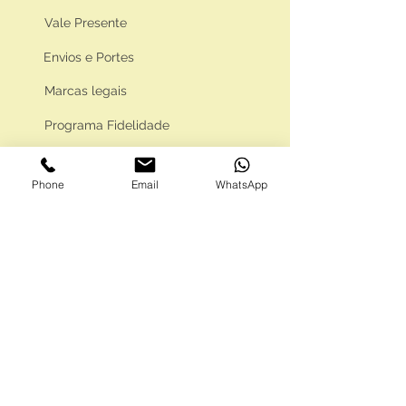
Vale Presente
Envios e Portes
Marcas legais
Programa Fidelidade
Phone
Email
WhatsApp
FAQ'S
Como comprar
Informações gerais
Política de privacidade
Resolução alternativa de litígios
Livro de reclamações eletrónico