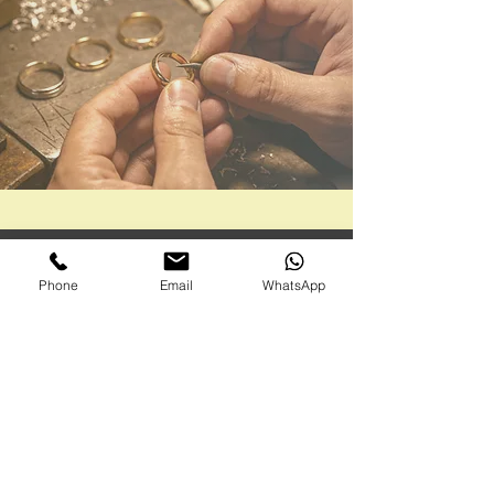
DEVOLUÇÕES
Phone
Email
WhatsApp
30 DIAS
GARANTIA
3 ANOS