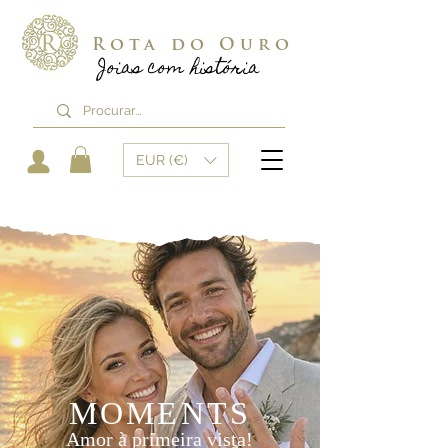
Rota do Ouro
Joias com história
EUR (€)
MOMENTS
Amor à primeira vista!