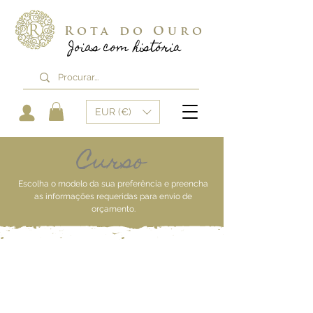
Rota do Ouro
Joias com história
EUR (€)
Curso
Escolha o modelo da sua preferência e preencha
as informações requeridas
para envio de
orçamento.