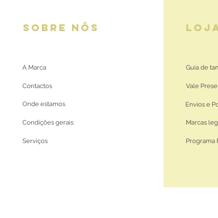
SOBRE NÓS
LOJ
A Marca
Guia de t
Contactos
Vale Prese
Onde estamos
Envios e P
Condições gerais
Marcas leg
Serviços
Programa 