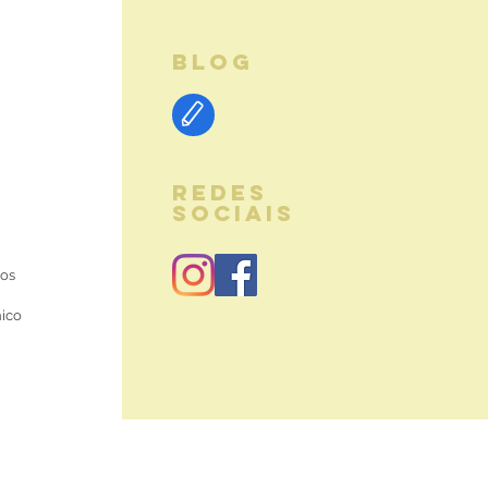
BLOG
REDES
SOCIAIS
ios
nico