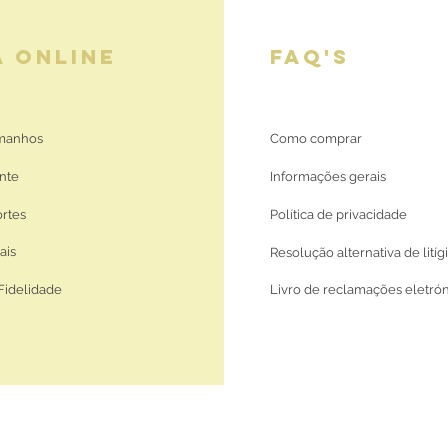
A ONLINE
FAQ'S
amanhos
Como comprar
nte
Informações gerais
ortes
Política de privacidade
ais
Resolução alternativa de litíg
Fidelidade
Livro de reclamações eletró