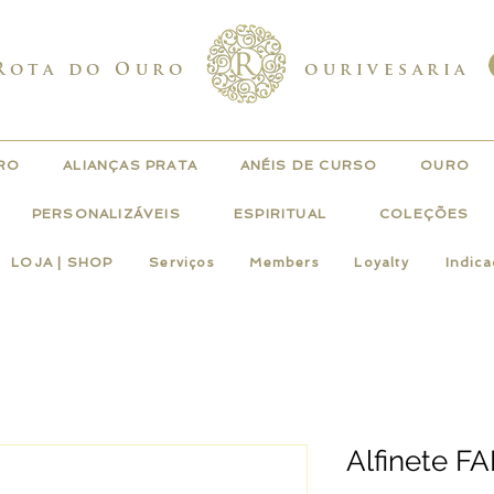
Rota do Ouro
ourivesaria
URO
ALIANÇAS PRATA
ANÉIS DE CURSO
OURO
PERSONALIZÁVEIS
ESPIRITUAL
COLEÇÕES
LOJA | SHOP
Serviços
Members
Loyalty
Indic
Alfinete F