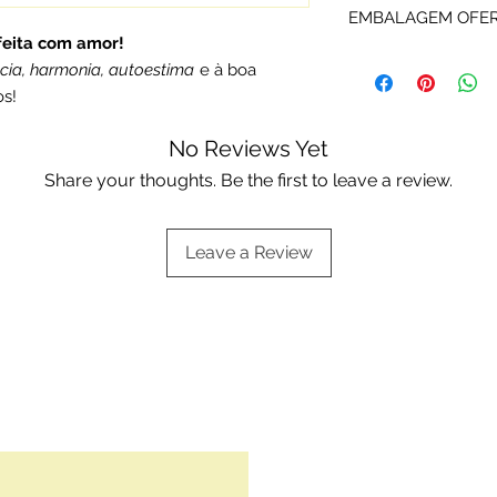
EMBALAGEM OFE
Rota do Ouro são d
 feita com amor!
fabricante e certifi
Os artigos P&O são
ia, harmonia, autoestima
e à boa
Portuguesa.
ou da marca.
os!
Escolha a sua opçã
Embalagens oferta
No Reviews Yet
Share your thoughts. Be the first to leave a review.
Leave a Review