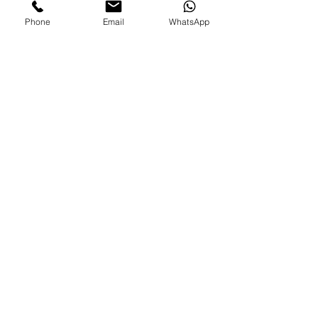
Envios e Portes
Phone
Email
WhatsApp
Marcas legais
Programa Fidelidade
FAQ'S
Como comprar
Informações gerais
Política de privacidade
Resolução alternativa de litígios
Livro de reclamações eletrónico