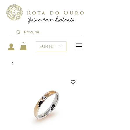
Rota do Ouro
Joias com história
EUR (€)