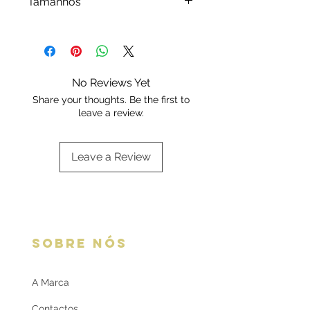
assistência técnica.
Tamanhos
embalagem Deluxe ou da marca.
Escolha a sua opção de
Disponível em números pares.
embalagem aqui:
Embalagens
Ex: Para nº 15, escolha o 16.
oferta
Guia de tamanhos
No Reviews Yet
Share your thoughts. Be the first to
leave a review.
Leave a Review
SOBRE NÓS
A Marca
Contactos