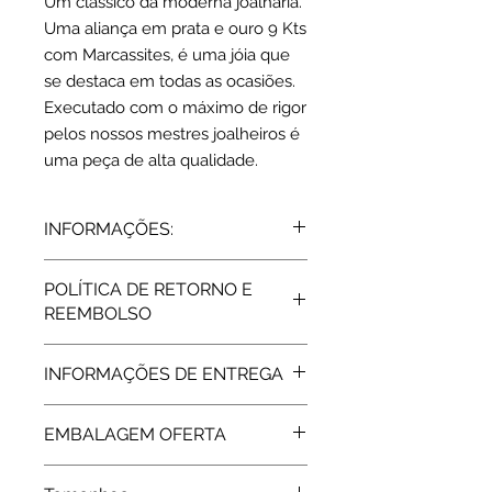
Um clássico da moderna joalharia.
Uma aliança em prata e ouro 9 Kts
com Marcassites, é uma jóia que
se destaca em todas as ocasiões.
Executado com o máximo de rigor
pelos nossos mestres joalheiros é
uma peça de alta qualidade.
INFORMAÇÕES:
Prata 925 | Ouro 9 Kts
POLÍTICA DE RETORNO E
Zircónias
REEMBOLSO
14 mm
Prata 925: 9.5 grs
Todos os artigos vendidos pela Rota
Ouro 375: 0,22 grs
INFORMAÇÕES DE ENTREGA
do Ouro estão abrangidos pela
Garantia de Fabricante, de 2 Anos,
Expedição: 8 dias úteis
assegurada pelas respetivas
EMBALAGEM OFERTA
marcas. Após a extinção da garantia
a Rota do Ouro presta igualmente
Os artigos P&O são enviados em