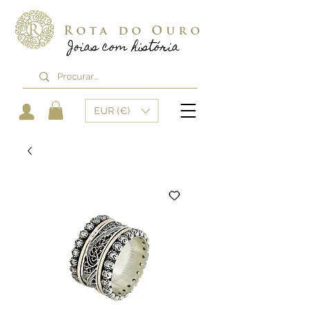
Rota do Ouro
Joias com história
EUR (€)