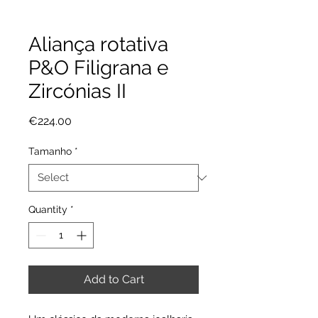
Aliança rotativa
P&O Filigrana e
Zircónias II
Price
€224.00
Tamanho
*
Quantity
*
Add to Cart