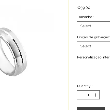
Price
€59.00
Tamanho
*
Select
Opção de gravação:
Select
Personalização interi
Quantity
*