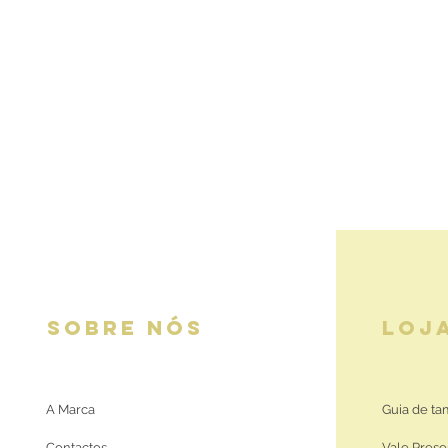
SOBRE NÓS
LOJ
A Marca
Guia de t
Contactos
Vale Prese