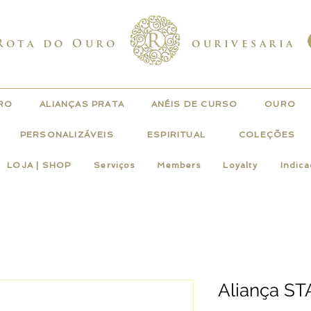
Rota do Ouro
ourivesaria
URO
ALIANÇAS PRATA
ANÉIS DE CURSO
OURO
PERSONALIZÁVEIS
ESPIRITUAL
COLEÇÕES
LOJA | SHOP
Serviços
Members
Loyalty
Indic
Aliança S