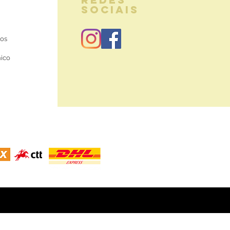
SOCIAIS
ios
nico