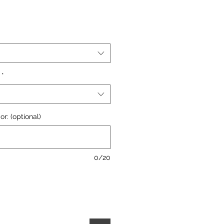
*
or: (optional)
0/20