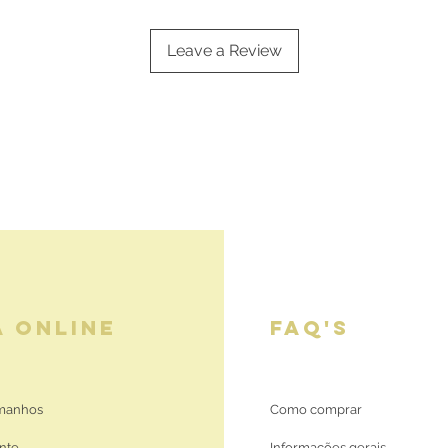
Leave a Review
A ONLINE
FAQ'S
amanhos
Como comprar
nte
Informações gerais