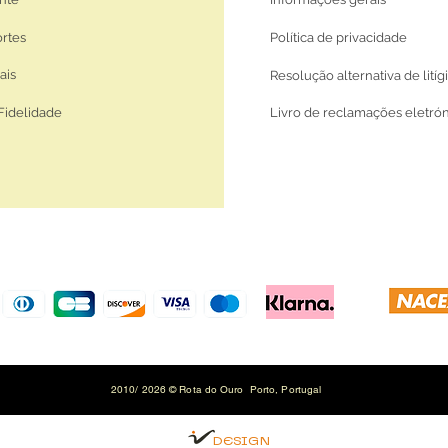
ortes
Política de privacidade
ais
Resolução alternativa de litíg
Fidelidade
Livro de reclamações eletró
2010/ 2026 © Rota do Ouro Porto, Portugal
DESIGN