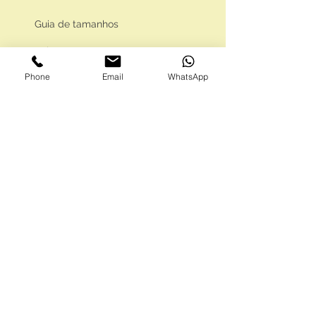
Guia de tamanhos
Vale Presente
Phone
Email
WhatsApp
Envios e Portes
Marcas legais
Programa Fidelidade
FAQ'S
Como comprar
Informações gerais
Política de privacidade
Resolução alternativa de litígios