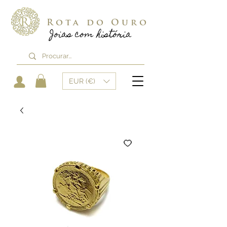
Rota do Ouro
Joias com história
EUR (€)