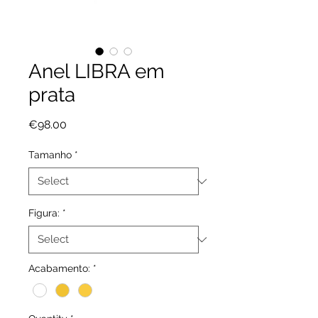
Anel LIBRA em
prata
Price
€98.00
Tamanho
*
Figura:
*
Acabamento:
*