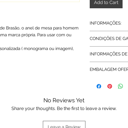
Add to Cart
INFORMAÇÕES:
e Brasão, o anel de mesa para homem
Prata 925 polida
 uma marca própria. Para usar com ou
CONDIÇÕES DE G
Branco
Mesa 10 X 10mm
sonalizada ( monograma ou imagem),
Todos os artigos ve
Peso médio: 6 grs
INFORMAÇÕES DE
abrangidos pela Gara
assegurada pelas re
Expedição: 7 dias út
da garantia a Rota 
EMBALAGEM OFE
assistência técnica.
Os artigos em prata
ou da marca.
Escolha a sua opç
aqui:
Embalagens of
No Reviews Yet
Share your thoughts. Be the first to leave a review.
Leave a Review