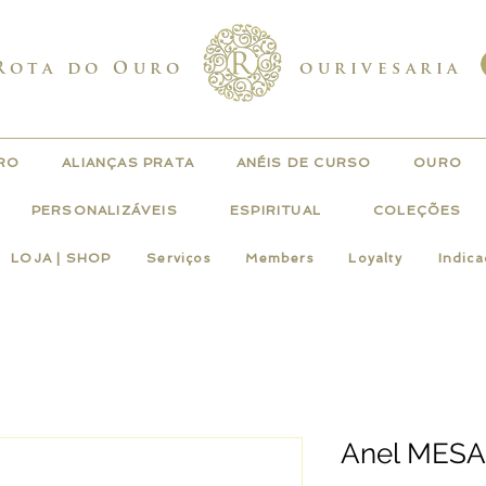
Rota do Ouro
ourivesaria
URO
ALIANÇAS PRATA
ANÉIS DE CURSO
OURO
PERSONALIZÁVEIS
ESPIRITUAL
COLEÇÕES
LOJA | SHOP
Serviços
Members
Loyalty
Indic
Anel MESA