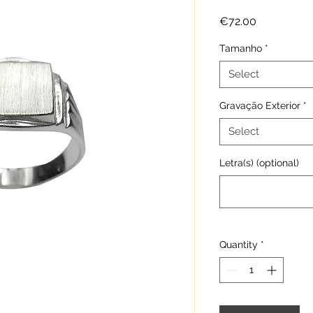
Price
€72.00
Tamanho
*
Select
Gravação Exterior
*
Select
Letra(s) (optional)
Quantity
*