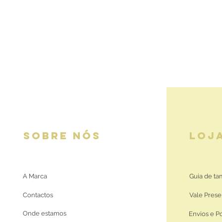
SOBRE NÓS
LOJ
A Marca
Guia de t
Contactos
Vale Prese
Onde estamos
Envios e P