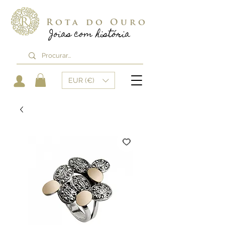
Rota do Ouro
Joias com história
EUR (€)