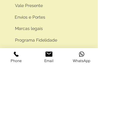
Vale Presente
Envios e Portes
Marcas legais
Programa Fidelidade
Phone
Email
WhatsApp
FAQ'S
Como comprar
Informações gerais
Política de privacidade
Resolução alternativa de litígios
Livro de reclamações eletrónico