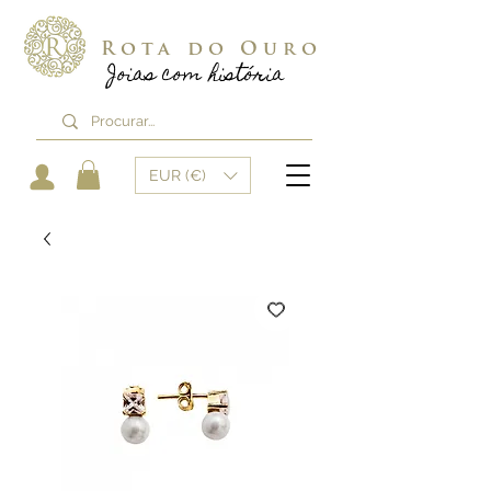
Rota do Ouro
Joias com história
EUR (€)