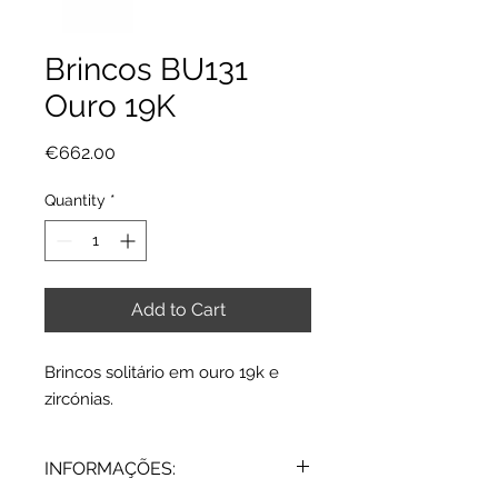
Brincos BU131
Ouro 19K
Price
€662.00
Quantity
*
Add to Cart
Brincos solitário em ouro 19k e
zircónias.
INFORMAÇÕES: