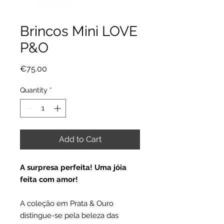
Brincos Mini LOVE
P&O
Price
€75.00
Quantity
*
Add to Cart
A surpresa perfeita! Uma jóia
feita com amor!
A coleção em Prata & Ouro
distingue-se pela beleza das